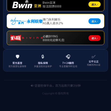
出席开幕式的领导