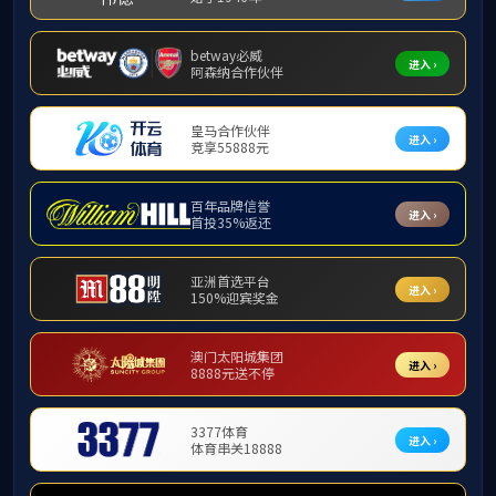
日期：2023-04-26 10:55:39 发布人：304永利集团登录入口
为促进我校各院系之间的交流，丰富大学生活，展现我
校学生
“朝气蓬勃积极向上”的精神面貌，由304永利集团登录
入口承办的第
五
届
“郑财杯”篮球联赛于202
3
年
4
月
25
日篮球场
正式开赛。
出席开幕式的领导嘉宾有304永利集团登录入口主
任蒋恺，304永利集团登录入口副主任马元伟，商学院党总支
副书记李云亭，文化与传媒学院党总支副书记胡亚东。